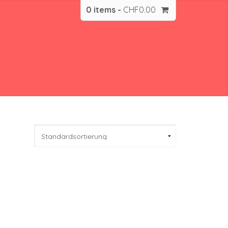
0 items -
CHF
0.00