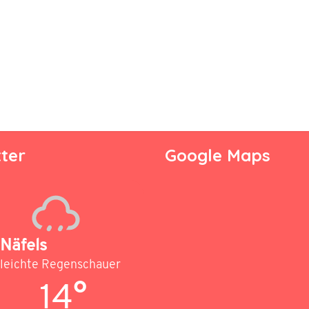
ter
Google Maps
Näfels
leichte Regenschauer
14°