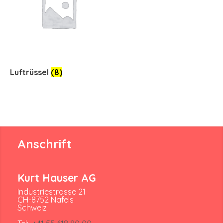
Luftrüssel
(8)
Anschrift
Kurt Hauser AG
Industriestrasse 21
CH-8752 Näfels
Schweiz