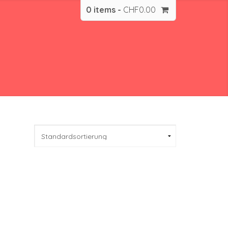
0 items -
CHF
0.00