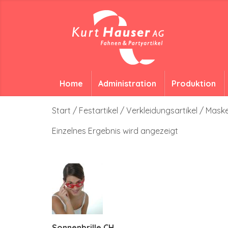
Home
Administration
Produktion
Start
/
Festartikel
/
Verkleidungsartikel
/ Mask
Einzelnes Ergebnis wird angezeigt
Sonnenbrille CH