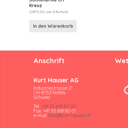
Kreuz
CHF
5.00
inkl. 8.1% MwSt.
In den Warenkorb
Anschrift
Wet
Kurt Hauser AG
Industriestrasse 21
CH-8752 Näfels
Schweiz
Tel:
+41 55 618 80 00
Fax: +41 55 618 80 01
e-mail:
info@kurt-hauser.ch