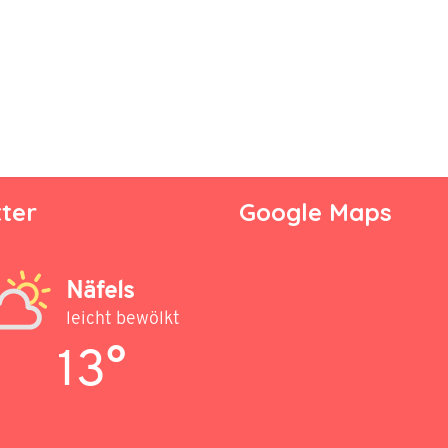
ter
Google Maps
Näfels
leicht bewölkt
13°