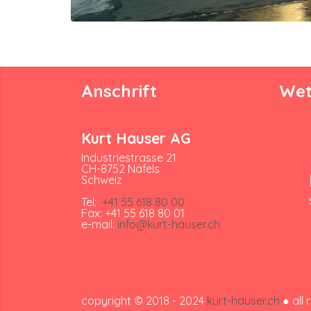
Anschrift
Wet
Kurt Hauser AG
Industriestrasse 21
CH-8752 Näfels
Schweiz
Tel:
+41 55 618 80 00
Fax: +41 55 618 80 01
e-mail:
info@kurt-hauser.ch
copyright © 2018 - 2024
kurt-hauser.ch
● all 