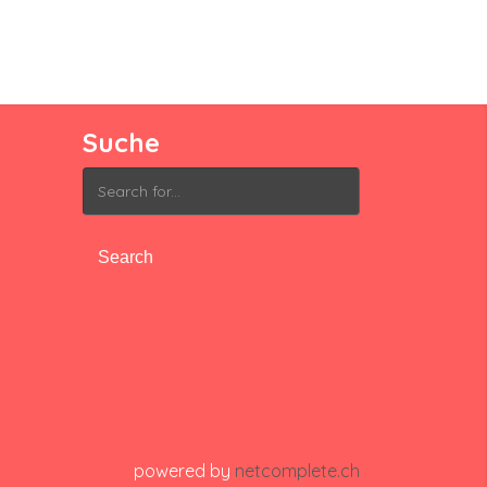
Suche
Search
for:
powered by
netcomplete.ch