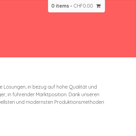
0 items -
CHF
0.00
e Lösungen, in bezug auf hohe ­Qualität und
r, in führender Marktposition. Dank ­unseren
tuellsten und ­modernsten Produk­tionsmethoden