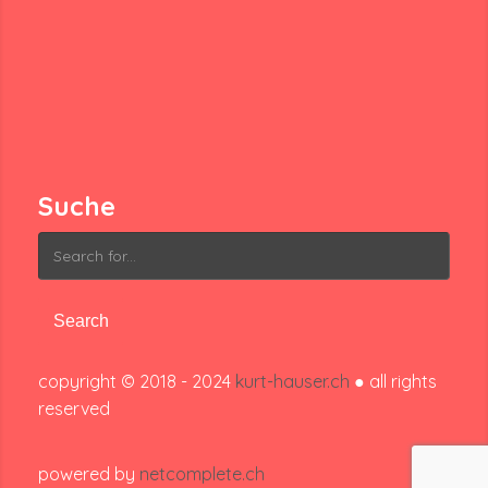
Suche
Search
for:
copyright © 2018 - 2024
kurt-hauser.ch
● all rights
reserved
powered by
netcomplete.ch