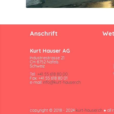
Anschrift
Wet
Kurt Hauser AG
Industriestrasse 21
CH-8752 Näfels
Schweiz
Tel:
+41 55 618 80 00
Fax: +41 55 618 80 01
e-mail:
info@kurt-hauser.ch
copyright © 2018 - 2024
kurt-hauser.ch
● all 