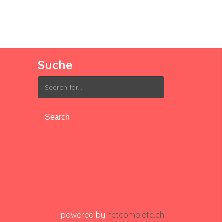
Suche
Search
for:
powered by
netcomplete.ch