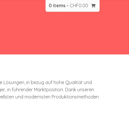
0 items -
CHF
0.00
e Lösungen, in bezug auf hohe ­Qualität und
r, in führender Marktposition. Dank ­unseren
tuellsten und ­modernsten Produk­tionsmethoden