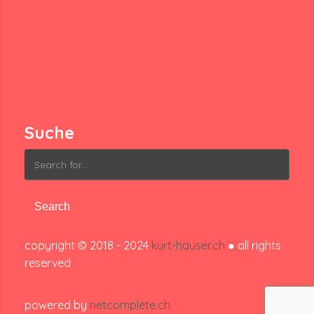
Suche
Search
for:
copyright © 2018 - 2024
kurt-hauser.ch
● all rights
reserved
powered by
netcomplete.ch