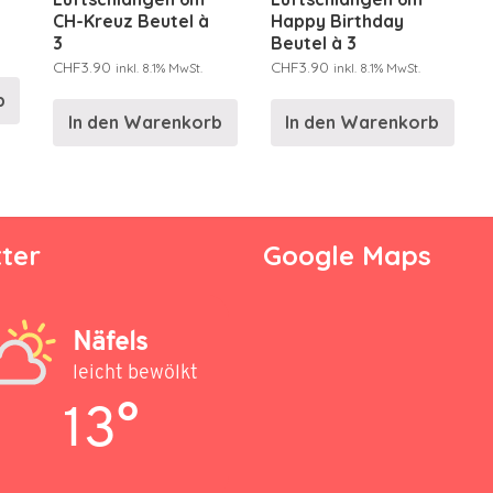
CH-Kreuz Beutel à
Happy Birthday
3
Beutel à 3
CHF
3.90
CHF
3.90
inkl. 8.1% MwSt.
inkl. 8.1% MwSt.
b
In den Warenkorb
In den Warenkorb
ter
Google Maps
Näfels
leicht bewölkt
13°