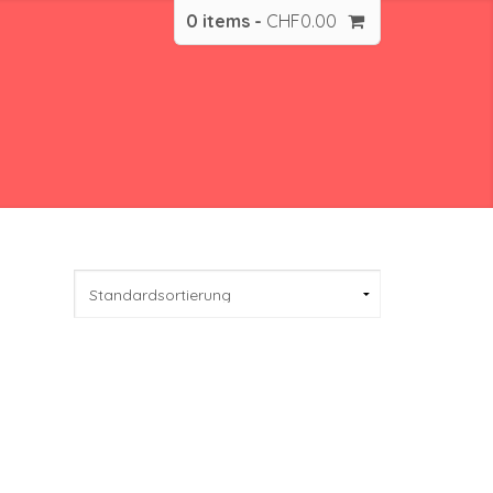
0 items -
CHF
0.00