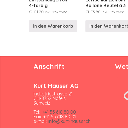
4-farbig
Ballone Beutel à 3
CHF
1.20
CHF
3.90
inkl. 8.1% MwSt.
inkl. 8.1% MwSt.
In den Warenkorb
In den Warenkor
Anschrift
Wet
Kurt Hauser AG
Industriestrasse 21
CH-8752 Näfels
Schweiz
Tel:
+41 55 618 80 00
Fax: +41 55 618 80 01
e-mail:
info@kurt-hauser.ch