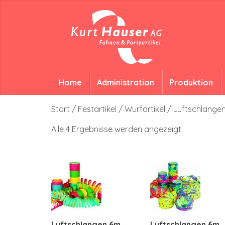
Home
Administration
Produktion
Start
/
Festartikel
/
Wurfartikel
/ Luftschlange
Alle 4 Ergebnisse werden angezeigt
Luftschlangen 6m
Luftschlangen 6m