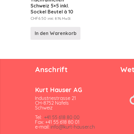
Schweiz 5×5 inkl.
Sockel Beutel à 10
CHF
6.50
inkl. 8.1% MwSt.
In den Warenkorb
Anschrift
Wet
Kurt Hauser AG
Industriestrasse 21
CH-8752 Näfels
Schweiz
Tel:
+41 55 618 80 00
Fax: +41 55 618 80 01
e-mail:
info@kurt-hauser.ch