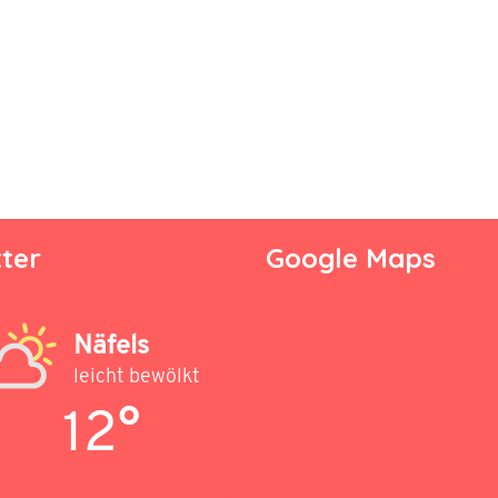
ter
Google Maps
Näfels
leicht bewölkt
12°