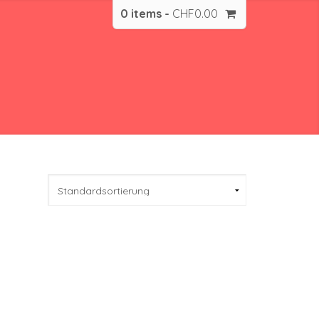
0 items -
CHF
0.00