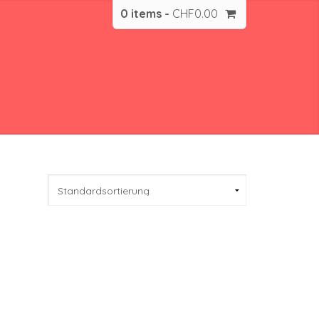
0 items -
CHF
0.00