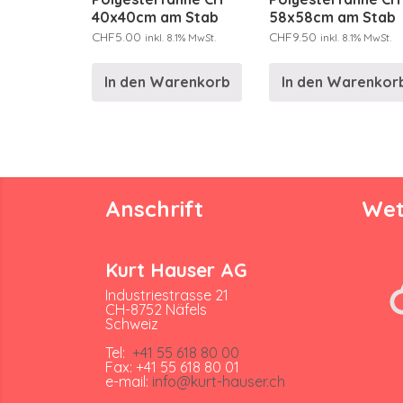
40x40cm am Stab
58x58cm am Stab
CHF
5.00
CHF
9.50
inkl. 8.1% MwSt.
inkl. 8.1% MwSt.
In den Warenkorb
In den Warenkor
Anschrift
Wet
Kurt Hauser AG
Industriestrasse 21
CH-8752 Näfels
Schweiz
Tel:
+41 55 618 80 00
Fax: +41 55 618 80 01
e-mail:
info@kurt-hauser.ch