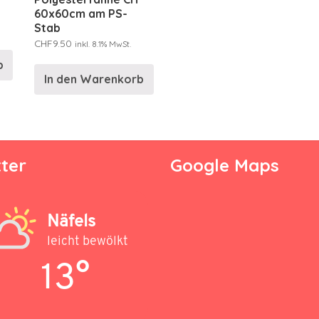
60x60cm am PS-
Stab
CHF
9.50
inkl. 8.1% MwSt.
b
In den Warenkorb
ter
Google Maps
Näfels
leicht bewölkt
13°