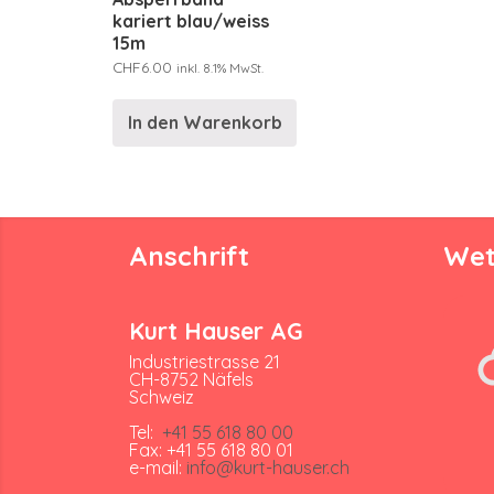
kariert blau/weiss
15m
CHF
6.00
inkl. 8.1% MwSt.
In den Warenkorb
Anschrift
Wet
Kurt Hauser AG
Industriestrasse 21
CH-8752 Näfels
Schweiz
Tel:
+41 55 618 80 00
Fax: +41 55 618 80 01
e-mail:
info@kurt-hauser.ch