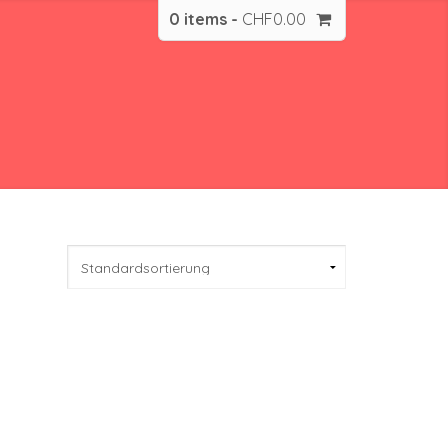
0 items -
CHF
0.00