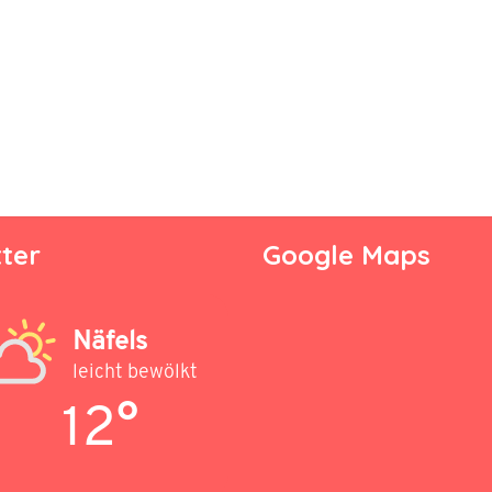
ter
Google Maps
Näfels
leicht bewölkt
12°