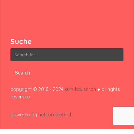
Suche
Search
for:
copyright © 2018 - 2024
kurt-hauser.ch
● all rights
reserved
powered by
netcomplete.ch