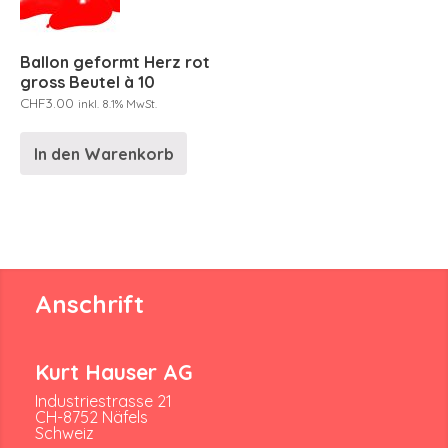
Ballon geformt Herz rot
gross Beutel à 10
CHF
3.00
inkl. 8.1% MwSt.
In den Warenkorb
Anschrift
Kurt Hauser AG
Industriestrasse 21
CH-8752 Näfels
Schweiz