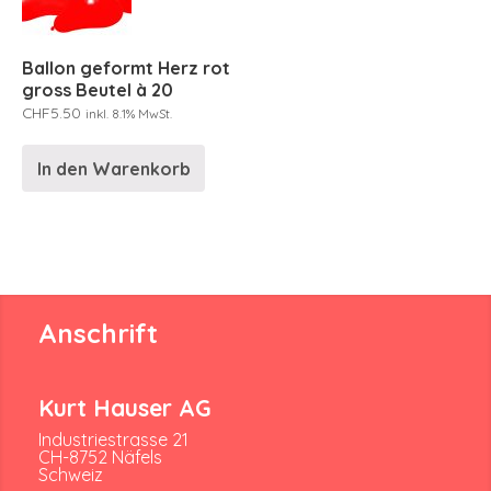
Ballon geformt Herz rot
gross Beutel à 20
CHF
5.50
inkl. 8.1% MwSt.
In den Warenkorb
Anschrift
Kurt Hauser AG
Industriestrasse 21
CH-8752 Näfels
Schweiz