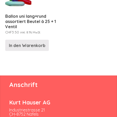
Ballon uni lang+rund
assortiert Beutel à 25 + 1
Ventil
CHF
3.50
inkl. 8.1% MwSt.
In den Warenkorb
Anschrift
Kurt Hauser AG
Industriestrasse 21
CH-8752 Näfels