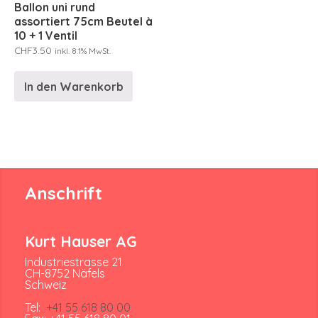
Ballon uni rund
assortiert 75cm Beutel à
10 + 1 Ventil
CHF
3.50
inkl. 8.1% MwSt.
In den Warenkorb
Anschrift
Kurt Hauser AG
Industriestrasse 21
CH-8752 Näfels
Schweiz
Tel:
+41 55 618 80 00