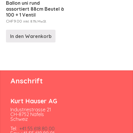
Ballon uni rund
assortiert 88cm Beutel à
100 + 1 Ventil
CHF
9.00
inkl. 8.1% MwSt.
In den Warenkorb
Anschrift
Kurt Hauser AG
Industriestrasse 21
CH-8752 Näfels
Schweiz
Tel:
+41 55 618 80 00