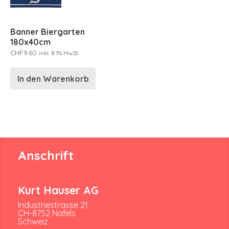
Banner Biergarten
180x40cm
CHF
9.60
inkl. 8.1% MwSt.
In den Warenkorb
Anschrift
Kurt Hauser AG
Industriestrasse 21
CH-8752 Näfels
Schweiz