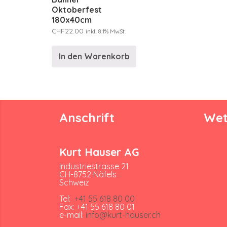
Oktoberfest
180x40cm
CHF
22.00
inkl. 8.1% MwSt.
In den Warenkorb
Anschrift
Wet
Kurt Hauser AG
Industriestrasse 21
CH-8752 Näfels
Schweiz
Tel:
+41 55 618 80 00
Fax: +41 55 618 80 01
e-mail:
info@kurt-hauser.ch