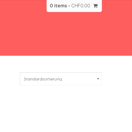
0 items -
CHF
0.00