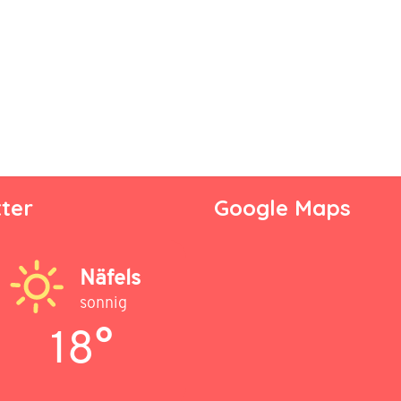
ter
Google Maps
Näfels
sonnig
18°