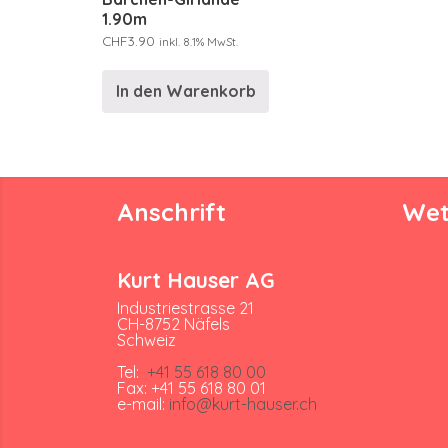
1.90m
CHF
3.90
inkl. 8.1% MwSt.
In den Warenkorb
Anschrift
Wet
Kurt Hauser AG
Industriestrasse 21
CH-8752 Näfels
Schweiz
Tel:
+41 55 618 80 00
Fax: +41 55 618 80 01
e-mail:
info@kurt-hauser.ch