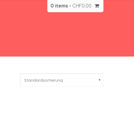
0 items -
CHF
0.00