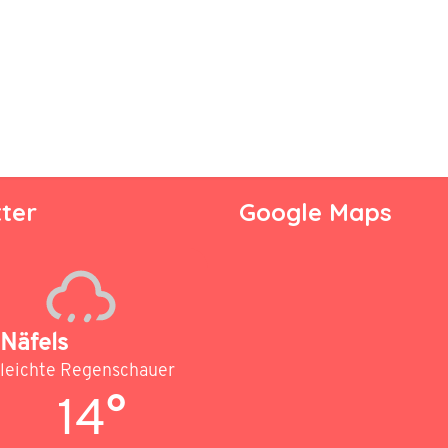
ter
Google Maps
Näfels
leichte Regenschauer
14°