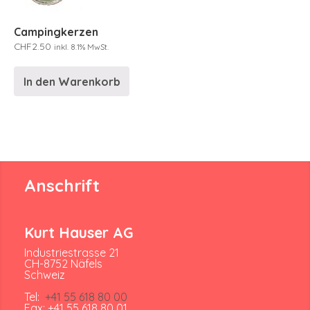
Campingkerzen
CHF
2.50
inkl. 8.1% MwSt.
In den Warenkorb
Anschrift
Kurt Hauser AG
Industriestrasse 21
CH-8752 Näfels
Schweiz
Tel:
+41 55 618 80 00
Fax: +41 55 618 80 01