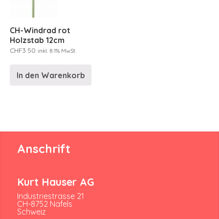
CH-Windrad rot
Holzstab 12cm
CHF
3.50
inkl. 8.1% MwSt.
In den Warenkorb
Anschrift
Kurt Hauser AG
Industriestrasse 21
CH-8752 Näfels
Schweiz