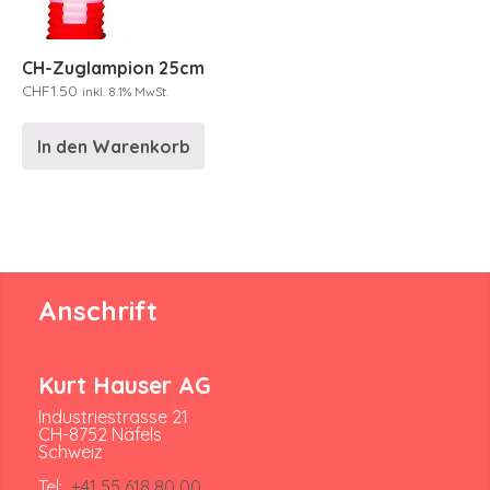
CH-Zuglampion 25cm
CHF
1.50
inkl. 8.1% MwSt.
In den Warenkorb
Anschrift
Kurt Hauser AG
Industriestrasse 21
CH-8752 Näfels
Schweiz
Tel:
+41 55 618 80 00