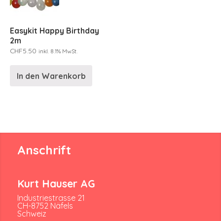
Easykit Happy Birthday
2m
CHF
5.50
inkl. 8.1% MwSt.
In den Warenkorb
Anschrift
Kurt Hauser AG
Industriestrasse 21
CH-8752 Näfels
Schweiz