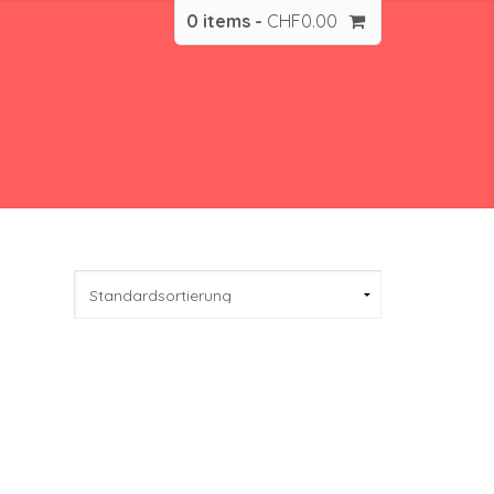
0 items -
CHF
0.00