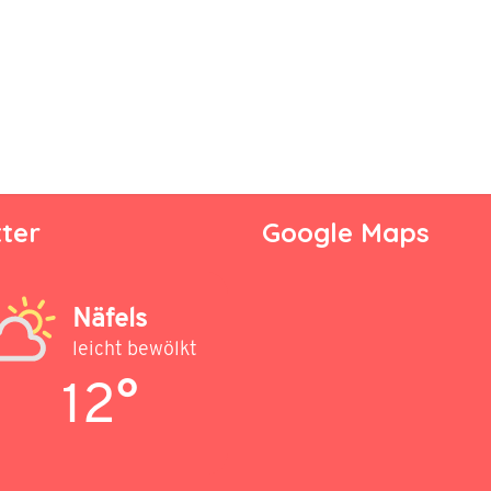
ter
Google Maps
Näfels
leicht bewölkt
12°