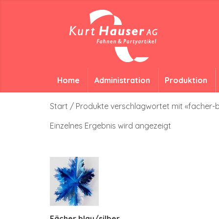
Home
Administration
Produktion
Start
/ Produkte verschlagwortet mit «facher-
Einzelnes Ergebnis wird angezeigt
Fächer blau/silber