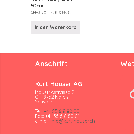
60cm
CHF
3.50
inkl. 8.1% MwSt.
In den Warenkorb
Anschrift
Wet
Kurt Hauser AG
Industriestrasse 21
CH-8752 Näfels
Schweiz
Tel:
+41 55 618 80 00
Fax: +41 55 618 80 01
e-mail:
info@kurt-hauser.ch