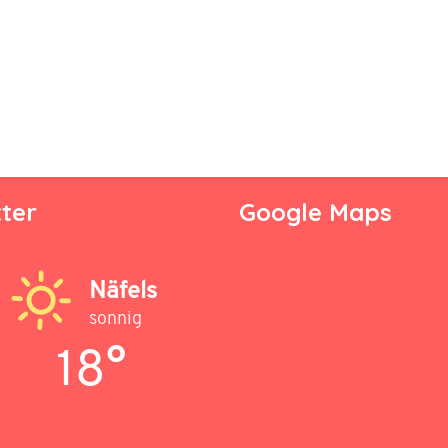
ter
Google Maps
Näfels
sonnig
18°