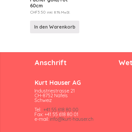
60cm
CHF
3.50
inkl. 8.1% MwSt.
In den Warenkorb
Anschrift
Wet
Kurt Hauser AG
Industriestrasse 21
CH-8752 Näfels
Schweiz
Tel:
+41 55 618 80 00
Fax: +41 55 618 80 01
e-mail:
info@kurt-hauser.ch