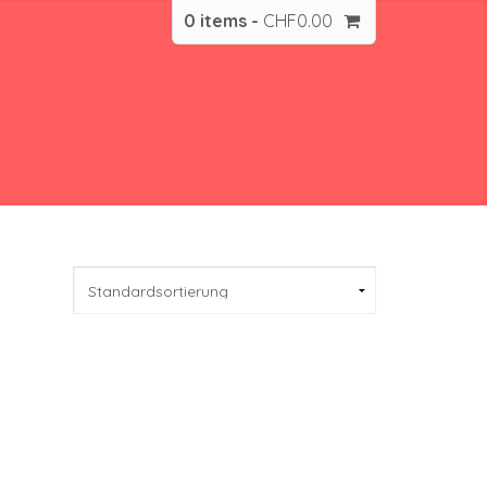
0 items -
CHF
0.00