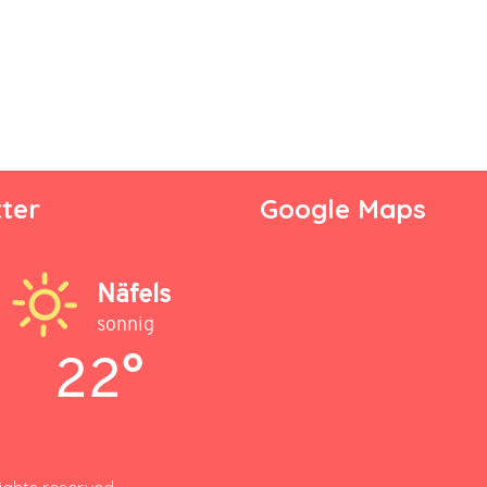
ter
Google Maps
Näfels
sonnig
22°