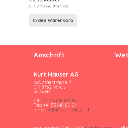
CHF
2.00
inkl. 8.1% MwSt.
In den Warenkorb
Anschrift
Wet
Kurt Hauser AG
Industriestrasse 21
CH-8752 Näfels
Schweiz
Tel:
+41 55 618 80 00
Fax: +41 55 618 80 01
e-mail:
info@kurt-hauser.ch