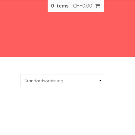
0 items -
CHF
0.00