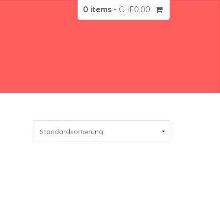
0 items -
CHF
0.00