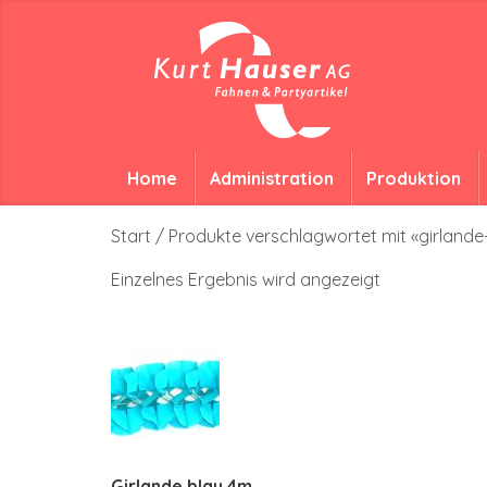
Home
Administration
Produktion
Start
/ Produkte verschlagwortet mit «girland
Einzelnes Ergebnis wird angezeigt
Girlande blau 4m