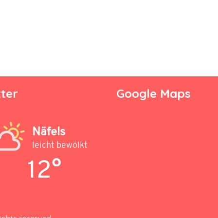
ter
Google Maps
Näfels
leicht bewölkt
12°