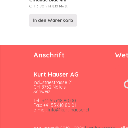
CHF
3.90
inkl. 8.1% MwSt.
In den Warenkorb
Anschrift
Wet
Kurt Hauser AG
Industriestrasse 21
CH-8752 Näfels
Schweiz
Tel:
+41 55 618 80 00
Fax: +41 55 618 80 01
e-mail:
info@kurt-hauser.ch