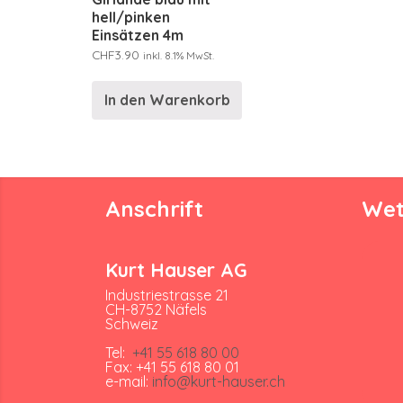
hell/pinken
Einsätzen 4m
CHF
3.90
inkl. 8.1% MwSt.
In den Warenkorb
Anschrift
Wet
Kurt Hauser AG
Industriestrasse 21
CH-8752 Näfels
Schweiz
Tel:
+41 55 618 80 00
Fax: +41 55 618 80 01
e-mail:
info@kurt-hauser.ch