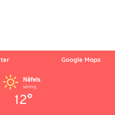
ter
Google Maps
Näfels
sonnig
12°