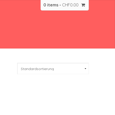
0 items -
CHF
0.00