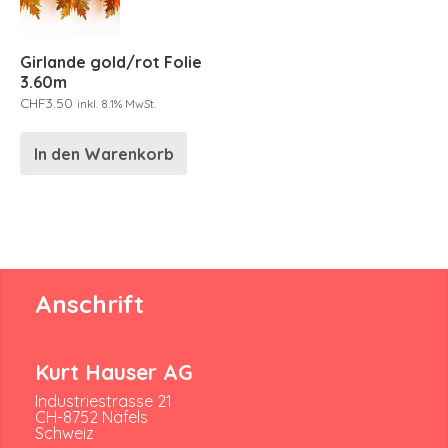
Girlande gold/rot Folie
3.60m
CHF
3.50
inkl. 8.1% MwSt.
In den Warenkorb
Anschrift
Kurt Hauser AG
Industriestrasse 21
CH-8752 Näfels
Schweiz