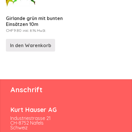
Girlande grün mit bunten
Einsätzen 10m
CHF
9.80
inkl. 8.1% MwSt.
In den Warenkorb
Anschrift
Kurt Hauser AG
Industriestrasse 21
CH-8752 Näfels
Schweiz