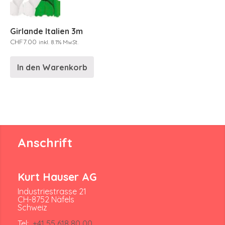
Girlande Italien 3m
CHF
7.00
inkl. 8.1% MwSt.
In den Warenkorb
Anschrift
Kurt Hauser AG
Industriestrasse 21
CH-8752 Näfels
Schweiz
Tel:
+41 55 618 80 00