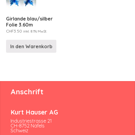
Girlande blau/silber
Folie 3.60m
CHF
3.50
inkl. 8.1% MwSt.
In den Warenkorb
Anschrift
Kurt Hauser AG
Industriestrasse 21
CH-8752 Näfels
Schweiz