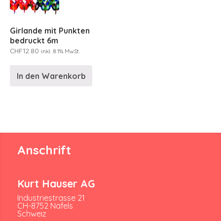
Girlande mit Punkten
bedruckt 6m
CHF
12.80
inkl. 8.1% MwSt.
In den Warenkorb
Anschrift
Kurt Hauser AG
Industriestrasse 21
CH-8752 Näfels
Schweiz