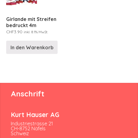
Girlande mit Streifen
bedruckt 4m
CHF
3.90
inkl. 8.1% MwSt.
In den Warenkorb
Anschrift
Kurt Hauser AG
Industriestrasse 21
CH-8752 Näfels
Schweiz