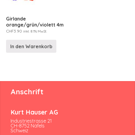
Girlande
orange/grün/violett 4m
CHF
3.90
inkl. 8.1% MwSt.
In den Warenkorb
Anschrift
Kurt Hauser AG
Industriestrasse 21
CH-8752 Näfels
Schweiz