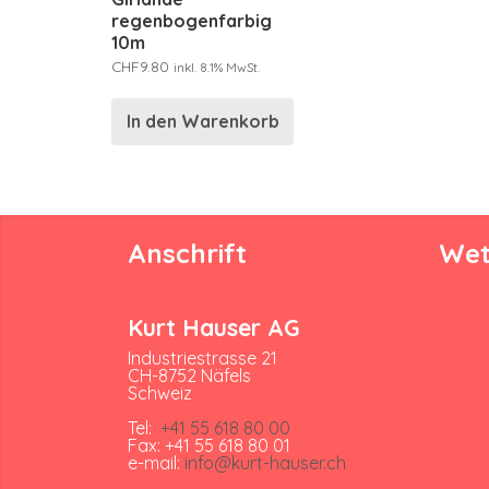
regenbogenfarbig
10m
CHF
9.80
inkl. 8.1% MwSt.
In den Warenkorb
Anschrift
Wet
Kurt Hauser AG
Industriestrasse 21
CH-8752 Näfels
Schweiz
Tel:
+41 55 618 80 00
Fax: +41 55 618 80 01
e-mail:
info@kurt-hauser.ch