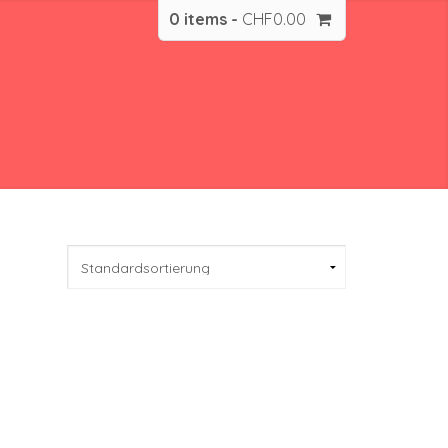
0 items -
CHF
0.00