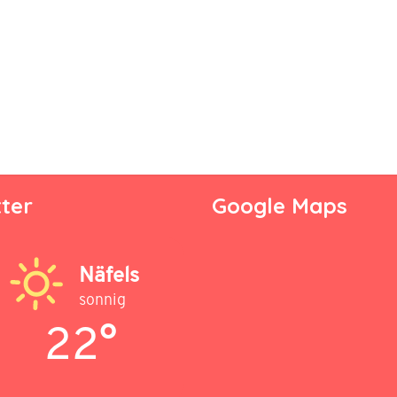
ter
Google Maps
Näfels
sonnig
22°