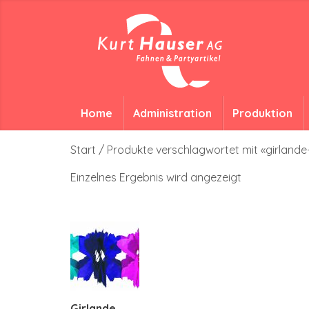
Home
Administration
Produktion
Start
/ Produkte verschlagwortet mit «girland
Einzelnes Ergebnis wird angezeigt
Girlande