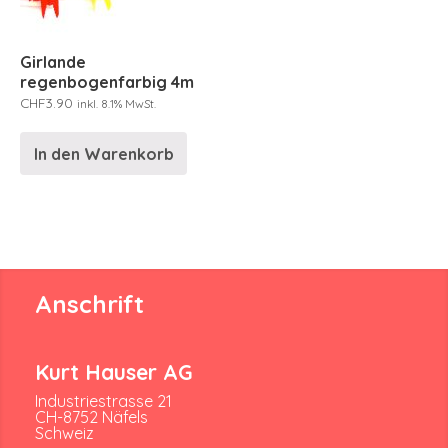
Girlande
regenbogenfarbig 4m
CHF
3.90
inkl. 8.1% MwSt.
In den Warenkorb
Anschrift
Kurt Hauser AG
Industriestrasse 21
CH-8752 Näfels
Schweiz