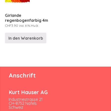
Girlande
regenbogenfarbig 4m
CHF
3.90
inkl. 8.1% MwSt.
In den Warenkorb
Anschrift
Kurt Hauser AG
Industriestrasse 21
CH-8752 Näfels
Schweiz