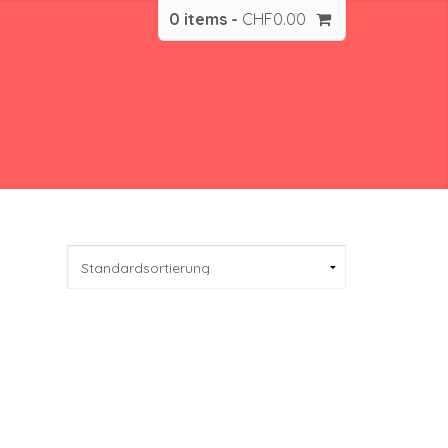
0 items -
CHF
0.00