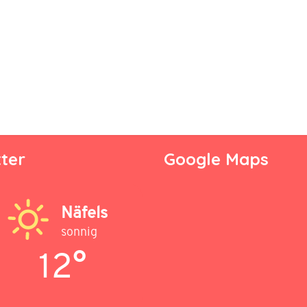
ter
Google Maps
Näfels
sonnig
12°