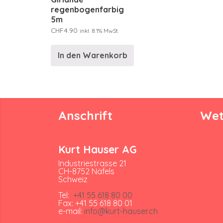
regenbogenfarbig
5m
CHF
4.90
inkl. 8.1% MwSt.
In den Warenkorb
Anschrift
Wet
Kurt Hauser AG
Industriestrasse 21
CH-8752 Näfels
Schweiz
Tel:
+41 55 618 80 00
Fax: +41 55 618 80 01
e-mail:
info@kurt-hauser.ch