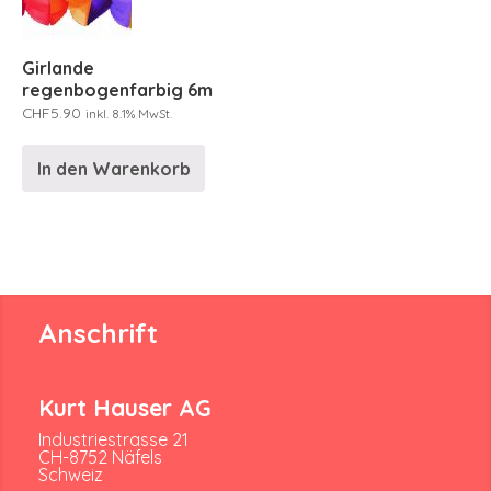
Girlande
regenbogenfarbig 6m
CHF
5.90
inkl. 8.1% MwSt.
In den Warenkorb
Anschrift
Kurt Hauser AG
Industriestrasse 21
CH-8752 Näfels
Schweiz