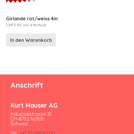
Girlande rot/weiss 4m
CHF
3.90
inkl. 8.1% MwSt.
In den Warenkorb
Anschrift
Kurt Hauser AG
Industriestrasse 21
CH-8752 Näfels
Schweiz
Tel:
+41 55 618 80 00