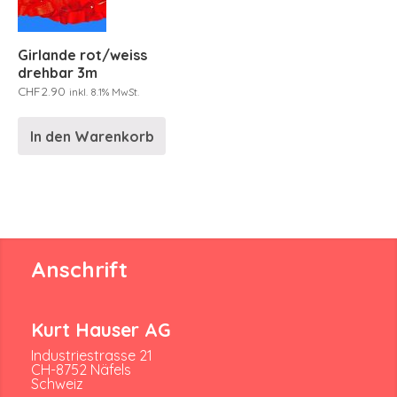
Girlande rot/weiss
drehbar 3m
CHF
2.90
inkl. 8.1% MwSt.
In den Warenkorb
Anschrift
Kurt Hauser AG
Industriestrasse 21
CH-8752 Näfels
Schweiz