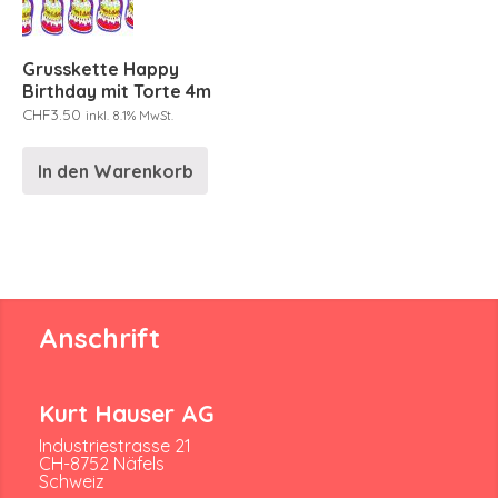
Grusskette Happy
Birthday mit Torte 4m
CHF
3.50
inkl. 8.1% MwSt.
In den Warenkorb
Anschrift
Kurt Hauser AG
Industriestrasse 21
CH-8752 Näfels
Schweiz