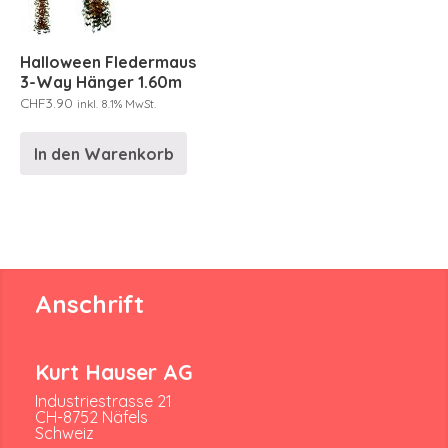
Halloween Fledermaus
3-Way Hänger 1.60m
CHF
3.90
inkl. 8.1% MwSt.
In den Warenkorb
Anschrift
Kurt Hauser AG
Industriestrasse 21
CH-8752 Näfels
Schweiz