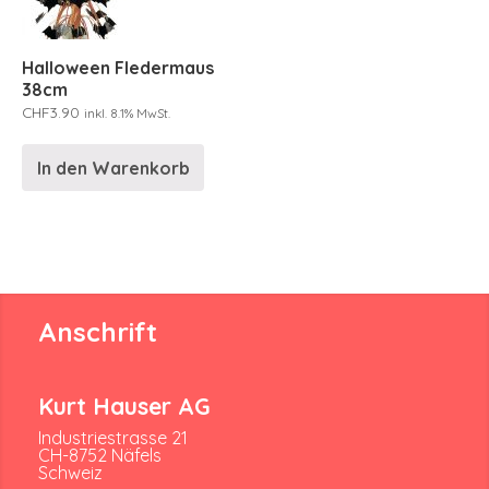
Halloween Fledermaus
38cm
CHF
3.90
inkl. 8.1% MwSt.
In den Warenkorb
Anschrift
Kurt Hauser AG
Industriestrasse 21
CH-8752 Näfels
Schweiz