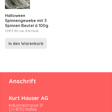
Halloween
Spinnengewebe mit 5
Spinnen Beutel à 100g
CHF
3.90
inkl. 8.1% MwSt.
In den Warenkorb
Anschrift
Kurt Hauser AG
Industriestrasse 21
CH-8752 Näfels