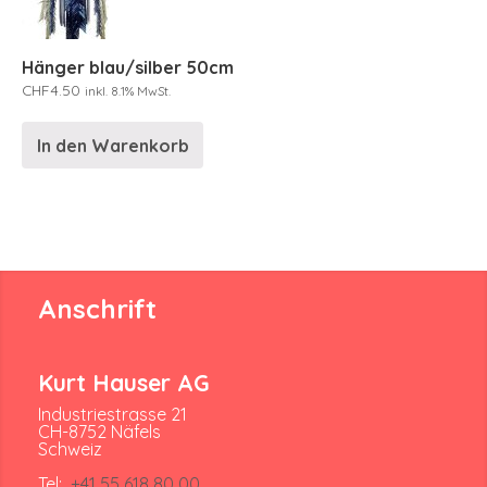
Hänger blau/silber 50cm
CHF
4.50
inkl. 8.1% MwSt.
In den Warenkorb
Anschrift
Kurt Hauser AG
Industriestrasse 21
CH-8752 Näfels
Schweiz
Tel:
+41 55 618 80 00