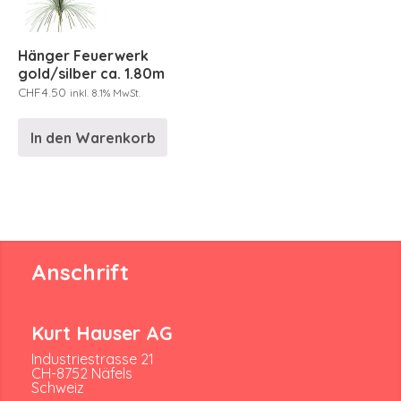
Hänger Feuerwerk
gold/silber ca. 1.80m
CHF
4.50
inkl. 8.1% MwSt.
In den Warenkorb
Anschrift
Kurt Hauser AG
Industriestrasse 21
CH-8752 Näfels
Schweiz