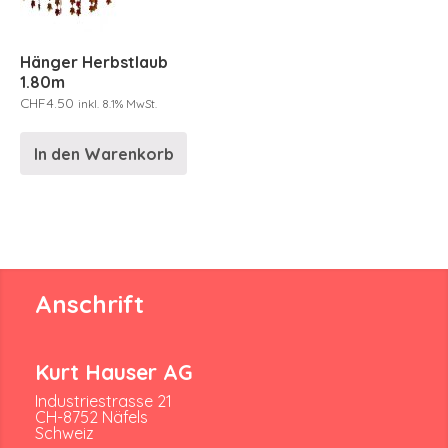
Hänger Herbstlaub
1.80m
CHF
4.50
inkl. 8.1% MwSt.
In den Warenkorb
Anschrift
Kurt Hauser AG
Industriestrasse 21
CH-8752 Näfels
Schweiz